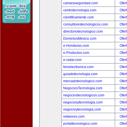
camaraseguridad.com
Ofer
centrotecnologia.com
Ofer
cientificamente.com
Ofer
consultorestecnologicos.com
Ofer
directoriotecnologico.com
Ofer
DominiosMexico.com
Ofer
e-Honduras.com
Ofer
e-Productos.com
Ofer
e-radar.com
Ofer
foroelectronica.com
Ofer
guiadetecnologia.com
Ofer
mercadotecnologico.com
Ofer
NegociosTecnologia.com
Ofer
negociostecnologicos.com
Ofer
negociosytecnologia.com
Ofer
negocioytecnologia.com
Ofer
networxs.com
Ofer
portaltecnologico.com
Ofer