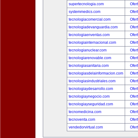
supertecnologia.com
Ofer
systemmedics.com
Ofer
tecnologiacomercial.com
Ofer
tecnologiadevanguardia.com
Ofer
tecnologiaenventas.com
Ofer
tecnologiainternacional.com
Ofer
tecnologianuclear.com
Ofer
tecnologiarenovable.com
Ofer
tecnologiasanitaria.com
Ofer
tecnologiasdelainformacion.com
Ofer
tecnologiasindustriales.com
Ofer
tecnologiaydesarrollo.com
Ofer
tecnologiaynegocio.com
Ofer
tecnologiayseguridad.com
Ofer
tecnomedicina.com
Ofer
tecnoventa.com
Ofer
vendedorvirtual.com
Ofer