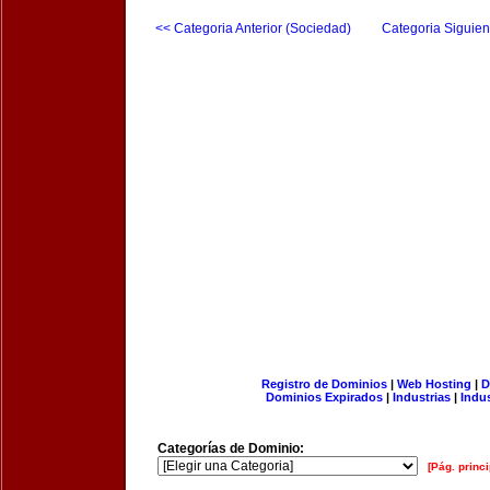
<< Categoria Anterior (Sociedad)
Categoria Siguien
Registro de Dominios
|
Web Hosting
|
D
Dominios Expirados
|
Industrias
|
Indu
Categorías de Dominio:
[Pág. princi