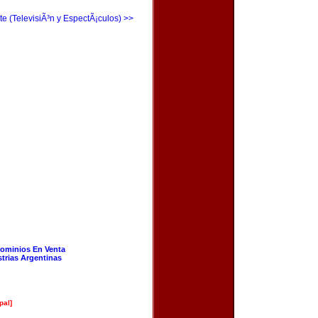
te (TelevisiÃ³n y EspectÃ¡culos) >>
ominios En Venta
strias Argentinas
pal]