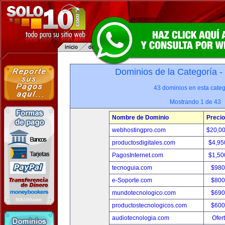
Dominios de la Categoría -
43 dominios en esta categ
Mostrando 1 de 43
Nombre de Dominio
Precio
webhostingpro.com
$20,0
productosdigitales.com
$4,95
PagosInternet.com
$1,50
tecnoguia.com
$980
e-Soporte.com
$800
mundotecnologico.com
$690
productostecnologicos.com
$600
audiotecnologia.com
Ofer