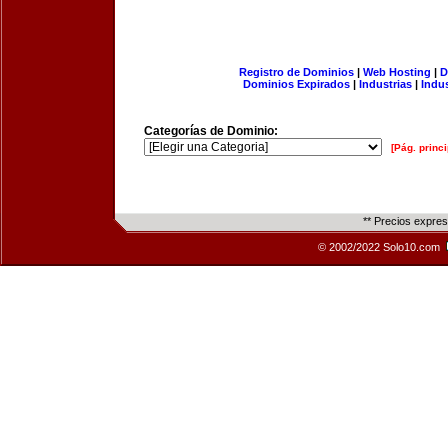
Registro de Dominios
|
Web Hosting
|
D
Dominios Expirados
|
Industrias
|
Indu
Categorías de Dominio:
[Pág. princi
** Precios expre
© 2002/2022 Solo10.com