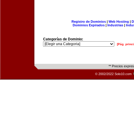
Registro de Dominios
|
Web Hosting
|
D
Dominios Expirados
|
Industrias
|
Indu
Categorías de Dominio:
[Pág. princi
** Precios expre
© 2002/2022 Solo10.com