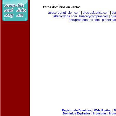
Otros dominios en venta:
asesordenutricion.com
|
preciosfabrica.com
|
pl
altacordoba.com
|
buscarycomprar.com
|
dir
perupropiedades.com
|
planetaf
Registro de Dominios
|
Web Hosting
|
D
Dominios Expirados
|
Industrias
|
Indu