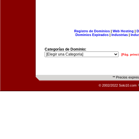
Registro de Dominios
|
Web Hosting
|
D
Dominios Expirados
|
Industrias
|
Indu
Categorías de Dominio:
[Pág. princi
** Precios expre
© 2002/2022 Solo10.com