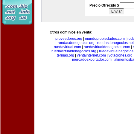
Precio Ofrecido $
Otros dominios en venta:
proveedores.org
|
mundopropiedades.com
|
rod
rondasdenegocios.org
|
ruedasdenegocios.net
ruedavirtual.com
|
ruedavirtualdenegocios.com
|
ruedavirtualdenegocios.org
|
ruedavirtualnegocios
termas.org
|
ventainternet.com
|
votaciones.org
mercadoexportador.com
|
alimentosb