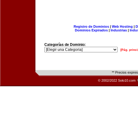
Registro de Dominios
|
Web Hosting
|
D
Dominios Expirados
|
Industrias
|
Indu
Categorías de Dominio:
[Pág. princi
** Precios expre
© 2002/2022 Solo10.com