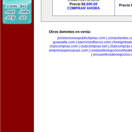
COMPRAR AHORA
Precio $
8,900.00
Precio 
COMPRAR AHORA
Otros dominios en venta:
promocionespublicitarias.com
|
zonaclientes.
guiasalta.com
|
ejerciciosfisicos.com
|
foreigntrade
clubcompras.com
|
clubcompras.net
|
clubcompras.
empresasperuanas.com
|
ruedasdenegociosvirtual
|
encuentrosdenegocios.