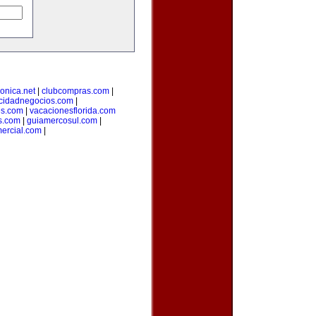
ronica.net
|
clubcompras.com
|
icidadnegocios.com
|
es.com
|
vacacionesflorida.com
s.com
|
guiamercosul.com
|
ercial.com
|