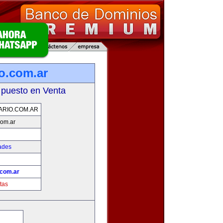
o.com.ar
 puesto en Venta
RIO.COM.AR
com.ar
ades
.com.ar
tas