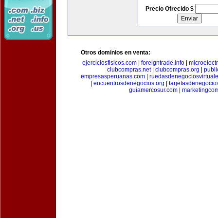
Precio Ofrecido $
Otros dominios en venta:
ejerciciosfisicos.com
|
foreigntrade.info
|
microelect
clubcompras.net
|
clubcompras.org
|
publ
empresasperuanas.com
|
ruedasdenegociosvirtual
|
encuentrosdenegocios.org
|
tarjetasdenegocio
guiamercosur.com
|
marketingcom