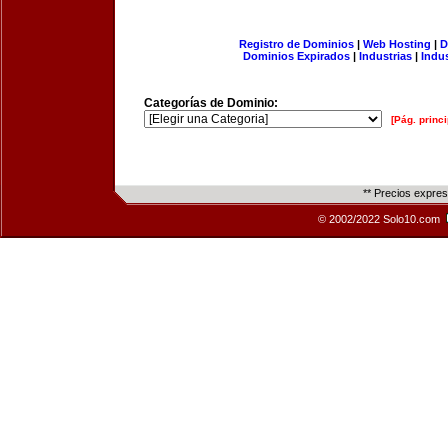
Registro de Dominios
|
Web Hosting
|
D
Dominios Expirados
|
Industrias
|
Indu
Categorías de Dominio:
[Pág. princi
** Precios expre
© 2002/2022 Solo10.com