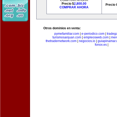
COMPRAR AHORA
Precio $
2,800.00
Precio 
COMPRAR AHORA
Otros dominios en venta:
pymefamiliar.com
|
e-periodico.com
|
tradega
turismosanjuan.com
|
empleosweb.com
|
mer
thetradernetwork.com
|
negocios.io
|
guiapinamar
fonox.es
|