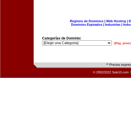
Registro de Dominios
|
Web Hosting
|
D
Dominios Expirados
|
Industrias
|
Indu
Categorías de Dominio:
[Pág. princi
** Precios expre
© 2002/2022 Solo10.com