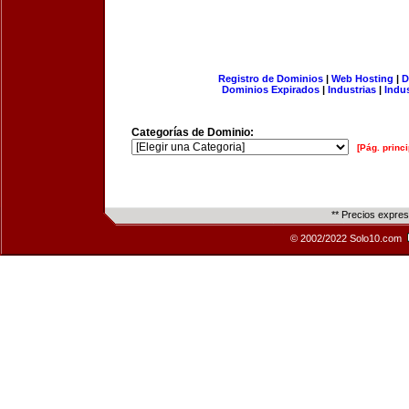
Registro de Dominios
|
Web Hosting
|
D
Dominios Expirados
|
Industrias
|
Indu
Categorías de Dominio:
[Pág. princi
** Precios expre
© 2002/2022 Solo10.com