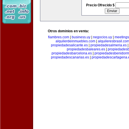
Precio Ofrecido $
Otros dominios en venta:
fiambres.com
|
business.uy
|
negocios.uy
|
meetings
alquilerdeinmuebles.com
|
alquileresbrasil.co
propiedadesalicante.es
|
propiedadesalmeria.es
propiedadesbaleares.es
|
propiedadesb
propiedadesbarcelona.es
|
propiedadesbenidorm
propiedadescanarias.es
|
propiedadescartagena.