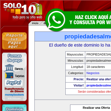
propiedadesalme
El dueño de este dominio lo ha
Mayusculas:
PROPIEDADESAL
Minusculas:
propiedadesalmer
Longitud:
18 caracteres
Categorias:
Negocios
Precio:
Realizar una ofer
Visitar!
propiedadesalme
Serán consideradas ofer
Realizar una Oferta