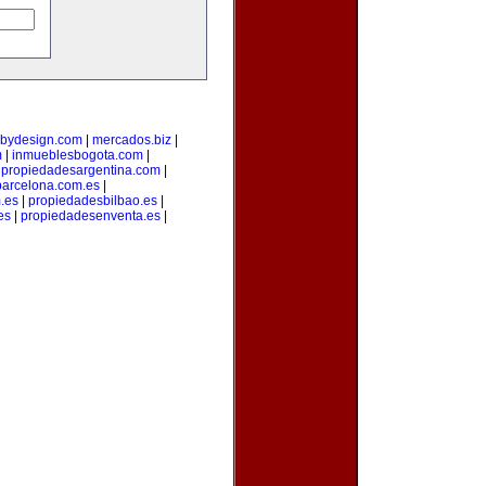
bydesign.com
|
mercados.biz
|
m
|
inmueblesbogota.com
|
|
propiedadesargentina.com
|
arcelona.com.es
|
.es
|
propiedadesbilbao.es
|
es
|
propiedadesenventa.es
|