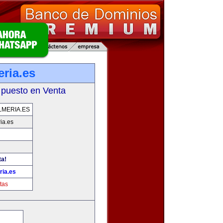
ria.es
 puesto en Venta
MERIA.ES
ia.es
ta!
ria.es
tas