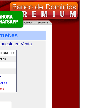
rnet.es
 puesto en Venta
TERNET.ES
et.es
a!
et.es
tas