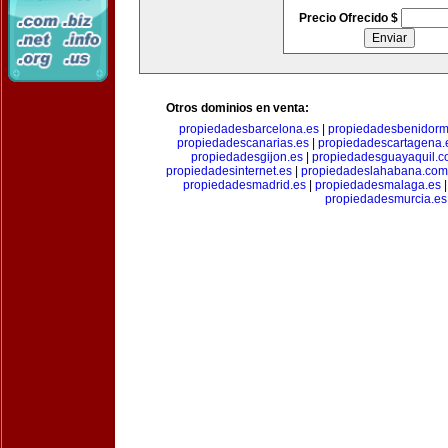
Precio Ofrecido $
Otros dominios en venta:
propiedadesbarcelona.es
|
propiedadesbenidorm
propiedadescanarias.es
|
propiedadescartagena.
propiedadesgijon.es
|
propiedadesguayaquil.
propiedadesinternet.es
|
propiedadeslahabana.com
propiedadesmadrid.es
|
propiedadesmalaga.es
propiedadesmurcia.es