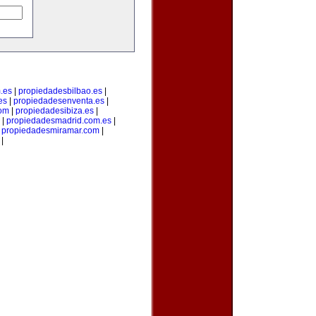
.es
|
propiedadesbilbao.es
|
es
|
propiedadesenventa.es
|
com
|
propiedadesibiza.es
|
|
propiedadesmadrid.com.es
|
|
propiedadesmiramar.com
|
|