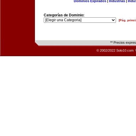
Dominios Expirados
|
Industrias
|
Indu
Categorías de Dominio:
[Pág. princi
** Precios expre
© 2002/2022 Solo10.com